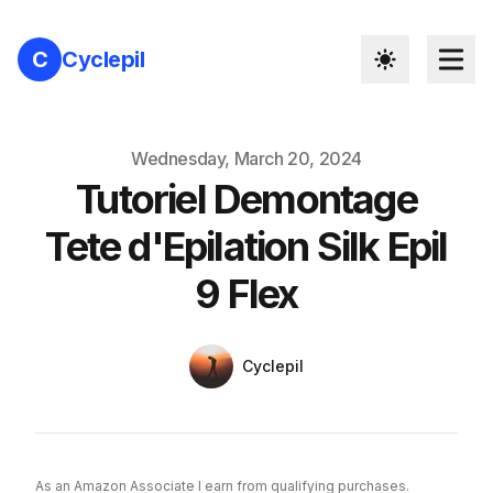
C
Cyclepil
Published on
Wednesday, March 20, 2024
Tutoriel Demontage
Tete d'Epilation Silk Epil
9 Flex
Authors
Name
Cyclepil
Twitter
As an Amazon Associate I earn from qualifying purchases.